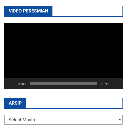
VIDEO PERESMIAN
Video
Player
00:00
01:42
ARSIP
Arsip