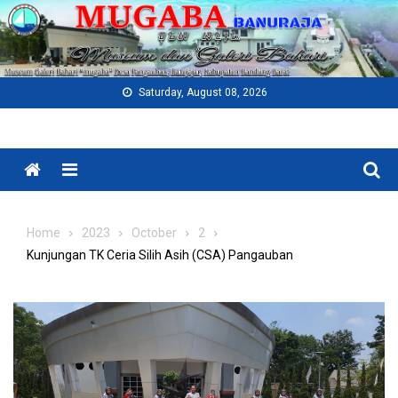
Skip
to
content
Saturday, August 08, 2026
Menu
Home
2023
October
2
Kunjungan TK Ceria Silih Asih (CSA) Pangauban