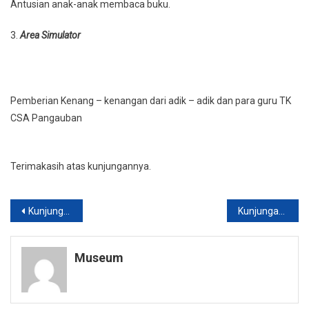
Antusian anak-anak membaca buku.
3.
Area Simulator
Pemberian Kenang – kenangan dari adik – adik dan para guru TK
CSA Pangauban
Terimakasih atas kunjungannya.
Post
Kunjungan Istri dari Letjen TNI Tatang Sulaiman selaku Wakasad periode 2017-2020
Kunjungan Outing Class RA AS-SALAAM Pangauban
navigation
Museum