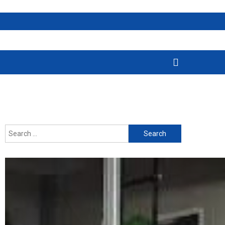
Search
for: