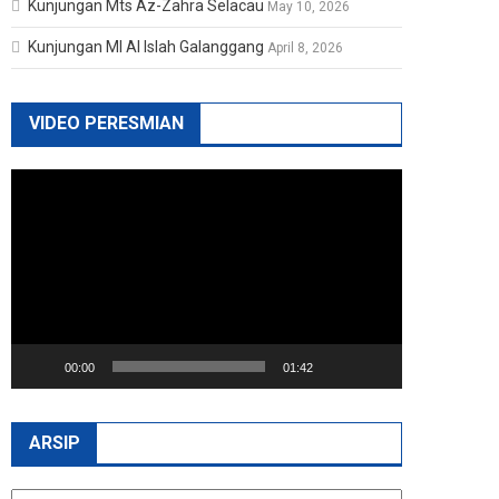
Kunjungan Mts Az-Zahra Selacau
May 10, 2026
Kunjungan MI Al Islah Galanggang
April 8, 2026
VIDEO PERESMIAN
Video
Player
00:00
01:42
ARSIP