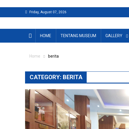
Skip
to
Friday, August 07, 2026
content
HOME
TENTANG MUSEUM
GALLERY
Home
berita
CATEGORY:
BERITA