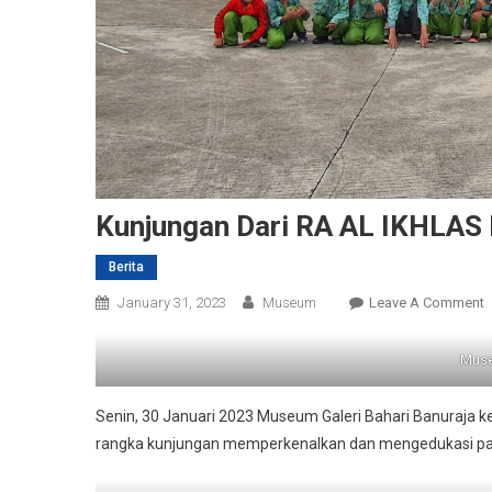
Kunjungan Dari RA AL IKHLAS
Berita
O
January 31, 2023
Museum
Leave A Comment
K
D
Muse
A
Senin, 30 Januari 2023 Museum Galeri Bahari Banuraja 
I
rangka kunjungan memperkenalkan dan mengedukasi para
R
B