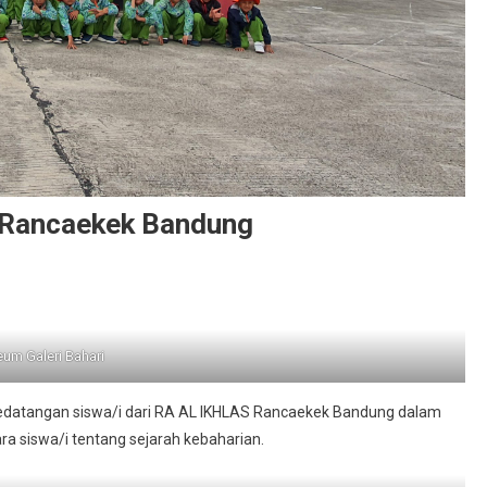
 Rancaekek Bandung
n
unjungan
ari
um Galeri Bahari
RA
L
kedatangan siswa/i dari RA AL IKHLAS Rancaekek Bandung dalam
KHLAS
 siswa/i tentang sejarah kebaharian.
ancaekek
andung