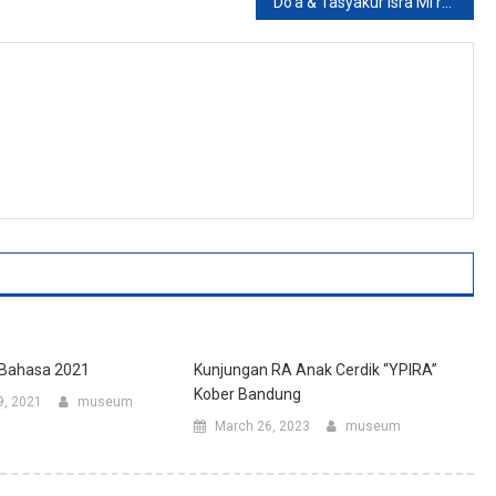
Do’a & Tasyakur Isra Mi’raj 1444 H
 Bahasa 2021
Kunjungan RA Anak Cerdik “YPIRA”
Kober Bandung
9, 2021
museum
March 26, 2023
museum