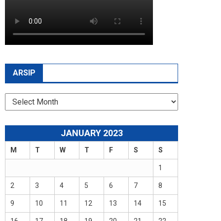
ARSIP
Arsip
JANUARY 2023
M
T
W
T
F
S
S
1
2
3
4
5
6
7
8
9
10
11
12
13
14
15
16
17
18
19
20
21
22