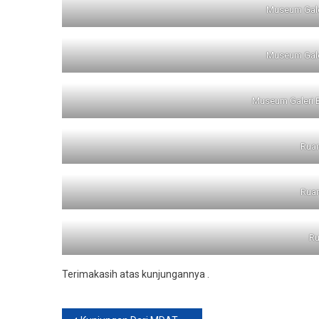
Museum Galer
Museum Galer
Museum Galeri B
Rua
Rua
Ru
Terimakasih atas kunjungannya .