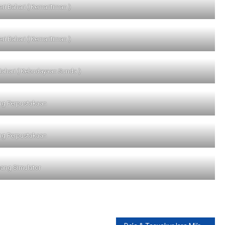
i Bahari ( Kemaritiman )
i Bahari ( Kemaritiman )
ahari ( Kebudayaan Sunda )
ng Perpustakaan
ng Perpustakaan
ang Simulator