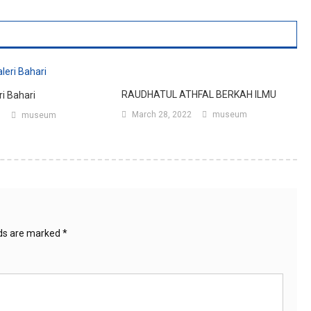
RAUDHATUL ATHFAL BERKAH ILMU
i Bahari
March 28, 2022
museum
1
museum
lds are marked
*