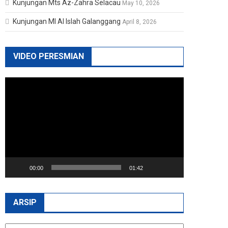
Kunjungan Mts Az-Zahra Selacau
May 10, 2026
Kunjungan MI Al Islah Galanggang
April 8, 2026
VIDEO PERESMIAN
Video
Player
00:00
01:42
ARSIP