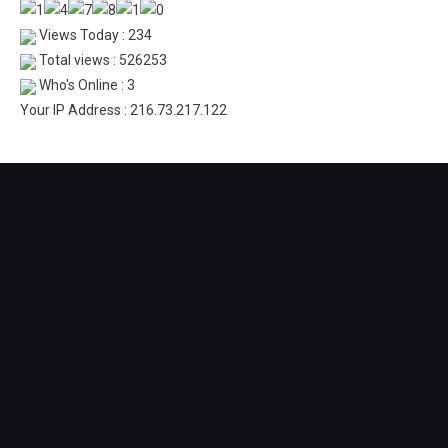
Views Today : 234
Total views : 526253
Who's Online : 3
Your IP Address : 216.73.217.122